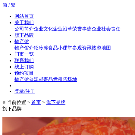
简 /
繁
网站首页
关于我们
公司简介
企业文化
企业沿革
荣誉事迹
企业社会责任
旗下品牌
物产馆
物产馆介绍
冷冻食品小课堂
参观资讯
旅游地图
门市一览
联系我们
线上订购
预约项目
物产馆参观
邮寄品尝
租赁场地
登录/注册
当前位置 >
首页
>
旗下品牌
旗下品牌