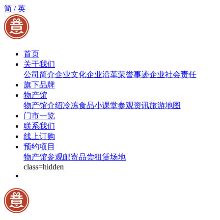
简 /
英
首页
关于我们
公司简介
企业文化
企业沿革
荣誉事迹
企业社会责任
旗下品牌
物产馆
物产馆介绍
冷冻食品小课堂
参观资讯
旅游地图
门市一览
联系我们
线上订购
预约项目
物产馆参观
邮寄品尝
租赁场地
class=hidden