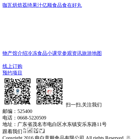
咖瓦烘焙
荔绮果汁
亿顺食品
食在好丸
物产馆
物产馆介绍
冷冻食品小课堂
参观资讯
旅游地图
门市一览
线上订购
预约项目
扫一扫,关注我们
邮编：525400
电话：0668-5220509
地址：广东省茂名市电白区水东镇安乐东路11号
跟着我们
Copyright 2016 电白意顺食品有限公司 All rights Reserved.
粤