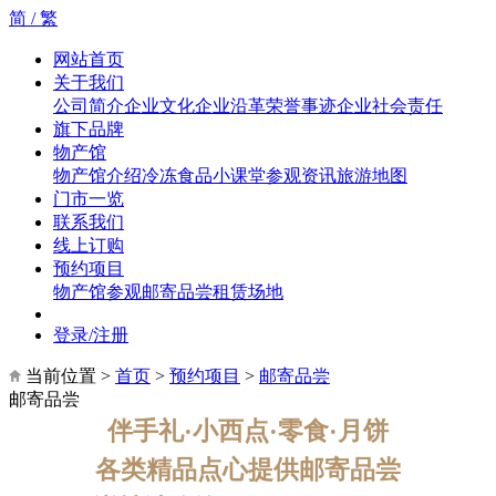
简 /
繁
网站首页
关于我们
公司简介
企业文化
企业沿革
荣誉事迹
企业社会责任
旗下品牌
物产馆
物产馆介绍
冷冻食品小课堂
参观资讯
旅游地图
门市一览
联系我们
线上订购
预约项目
物产馆参观
邮寄品尝
租赁场地
登录/注册
当前位置 >
首页
>
预约项目
>
邮寄品尝
邮寄品尝
伴手礼·小西点·零食·月饼
各类精品点心提供邮寄品尝