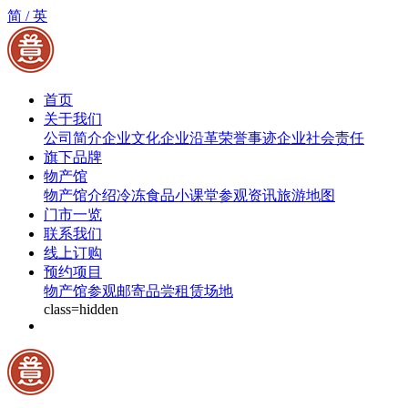
简 /
英
首页
关于我们
公司简介
企业文化
企业沿革
荣誉事迹
企业社会责任
旗下品牌
物产馆
物产馆介绍
冷冻食品小课堂
参观资讯
旅游地图
门市一览
联系我们
线上订购
预约项目
物产馆参观
邮寄品尝
租赁场地
class=hidden