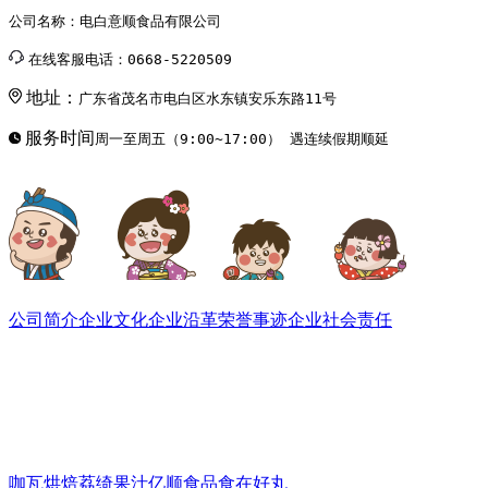
公司名称：电白意顺食品有限公司
在线客服电话：0668-5220509
地址：
广东省茂名市电白区水东镇安乐东路11号
服务时间
周一至周五（9:00~17:00） 遇连续假期顺延
关于我们
公司简介
企业文化
企业沿革
荣誉事迹
企业社会责任
旗下品牌
咖瓦烘焙
荔绮果汁
亿顺食品
食在好丸