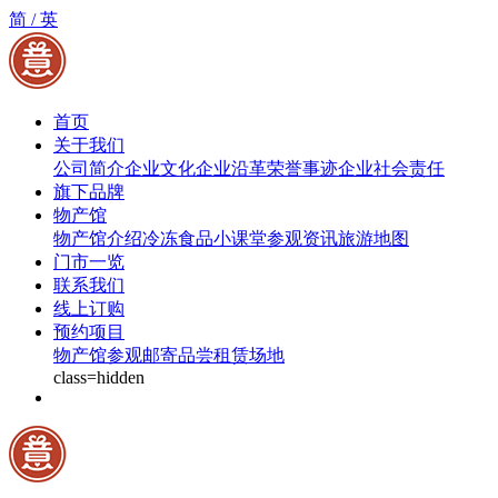
简 /
英
首页
关于我们
公司简介
企业文化
企业沿革
荣誉事迹
企业社会责任
旗下品牌
物产馆
物产馆介绍
冷冻食品小课堂
参观资讯
旅游地图
门市一览
联系我们
线上订购
预约项目
物产馆参观
邮寄品尝
租赁场地
class=hidden