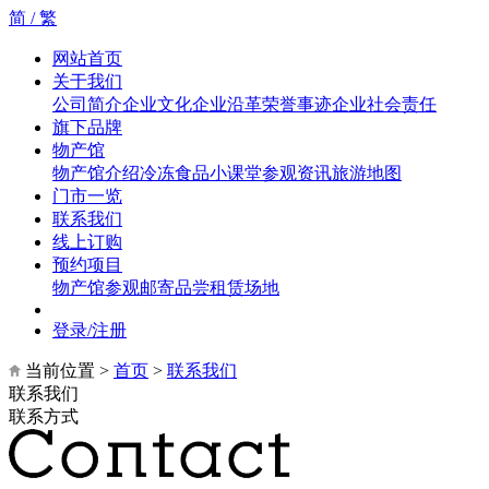
简 /
繁
网站首页
关于我们
公司简介
企业文化
企业沿革
荣誉事迹
企业社会责任
旗下品牌
物产馆
物产馆介绍
冷冻食品小课堂
参观资讯
旅游地图
门市一览
联系我们
线上订购
预约项目
物产馆参观
邮寄品尝
租赁场地
登录/注册
当前位置 >
首页
>
联系我们
联系我们
联系方式